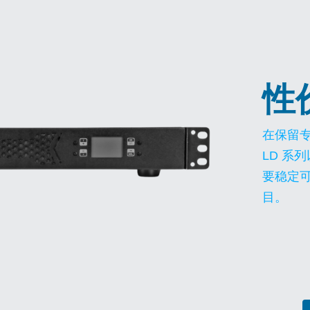
性
在保留专
LD 系
要稳定
目。