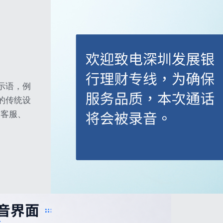
示语，例
的传统设
合客服、
。