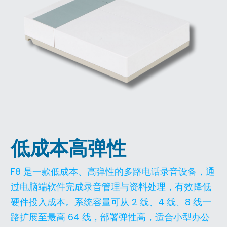
AI语音服务器
LQ系列
AJ系列
F1
CTI产品
DR系列
F8
CTI产品总览
AD601
AD102
AD103
低成本高弹性
AD106
F8 是一款低成本、高弹性的多路电话录音设备，通
AD860
过电脑端软件完成录音管理与资料处理，有效降低
硬件投入成本。系统容量可从 2 线、4 线、8 线一
VR1
路扩展至最高 64 线，部署弹性高，适合小型办公