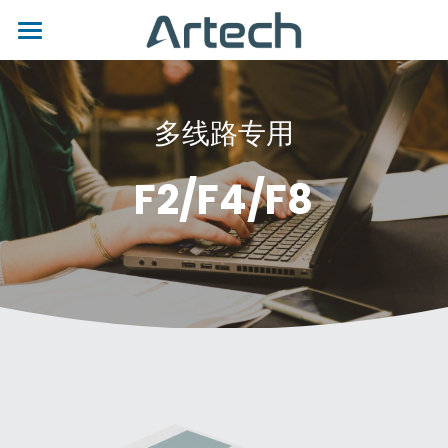
首页
关于我们
多线路专用
产品
F2/F4/F8
技术支持
产品总表
AI电话录音仪
公司新闻
下载中心
专业级电话录音仪
AI产品总览
视频中心
联系我们
USB 电话录音
LA系列
产品总览
立刻咨询
个人电话录音
SLA系列
AK系列
USB 产品总览
中央管理服务器
LD系列
AQ系列
ICT
AR100/AR120