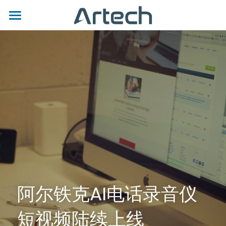
首页
关于我们
产品
技术支持
产品总表
AI电话录音仪
公司新闻
下载中心
专业级电话录音仪
AI产品总览
视频中心
联系我们
USB 电话录音
LA系列
产品总览
立刻咨询
阿尔铁克AI电话录音仪
个人电话录音
SLA系列
AK系列
USB 产品总览
短视频陆续上线
中央管理服务器
LD系列
AQ系列
ICT
AR100/AR120