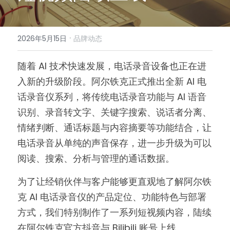
AI语音服务器
LQ系列
AJ系列
F1
·
2026年5月15日
品牌动态
CTI产品
DR系列
F8
随着 AI 技术快速发展，电话录音设备也正在进
CTI产品总览
入新的升级阶段。阿尔铁克正式推出全新 AI 电
AD601
话录音仪系列，将传统电话录音功能与 AI 语音
识别、录音转文字、关键字搜索、说话者分离、
AD102
情绪判断、通话标题与内容摘要等功能结合，让
AD103
电话录音从单纯的声音保存，进一步升级为可以
阅读、搜索、分析与管理的通话数据。
AD106
为了让经销伙伴与客户能够更直观地了解阿尔铁
AD860
克 AI 电话录音仪的产品定位、功能特色与部署
VR1
方式，我们特别制作了一系列短视频内容，陆续
在阿尔铁克官方抖音与 Bilibili 账号上线。